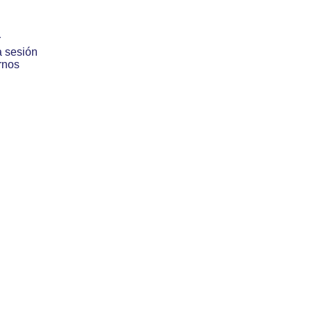
r
a sesión
rnos