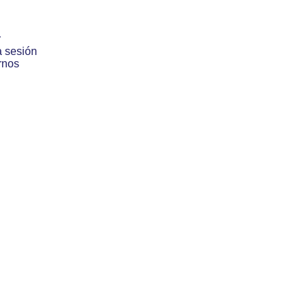
r
a sesión
rnos